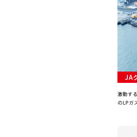
J
激動する
のLPガ