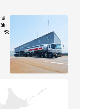
川県
石油・
とで受