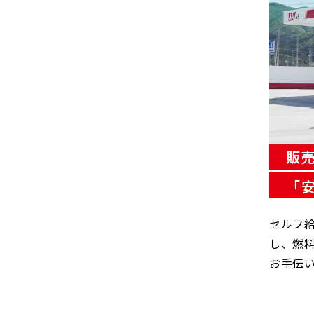
販
「
す
セルフ給
し、燃
お手伝