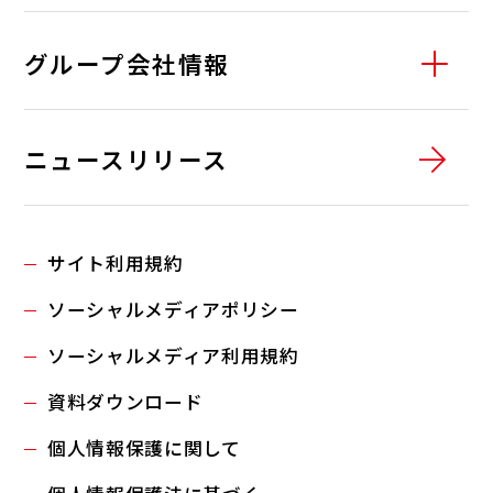
グループ会社情報
01
全農エネルギー株式会社
ニュースリリース
02
全農東北エネルギー株式会社
ニュース一覧
03
株式会社JAエネルギー千葉
サイト利用規約
04
全農東日本エネルギー株式会社
ソーシャルメディアポリシー
05
全農関西エネルギー株式会社
ソーシャルメディア利用規約
06
全農西日本エネルギー株式会社
資料ダウンロード
07
個人情報保護に関して
全農九州エネルギー株式会社