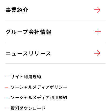
サービスステーションサポート
03
燃料油の配達
事業紹介
グループ会社情報
01
全農エネルギー株式会社
ニュースリリース
02
全農東北エネルギー株式会社
ニュース一覧
03
株式会社JAエネルギー千葉
サイト利用規約
04
全農東日本エネルギー株式会社
ソーシャルメディアポリシー
05
全農関西エネルギー株式会社
ソーシャルメディア利用規約
06
全農西日本エネルギー株式会社
資料ダウンロード