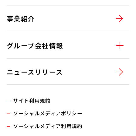
ガス・でんき
サービスステーションサポート
03
燃料油の配達
事業紹介
グループ会社情報
01
全農エネルギー株式会社
ニュースリリース
02
全農東北エネルギー株式会社
ニュース一覧
03
株式会社JAエネルギー千葉
サイト利用規約
04
全農東日本エネルギー株式会社
ソーシャルメディアポリシー
05
全農関西エネルギー株式会社
ソーシャルメディア利用規約
06