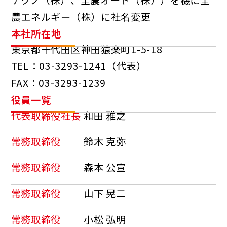
農エネルギー（株）に社名変更
本社所在地
東京都千代田区神田猿楽町1-5-18
TEL：03-3293-1241（代表）
FAX：03-3293-1239
役員一覧
代表取締役社長
和田 雅之
常務取締役
鈴木 克弥
常務取締役
森本 公宣
常務取締役
山下 晃二
常務取締役
小松 弘明